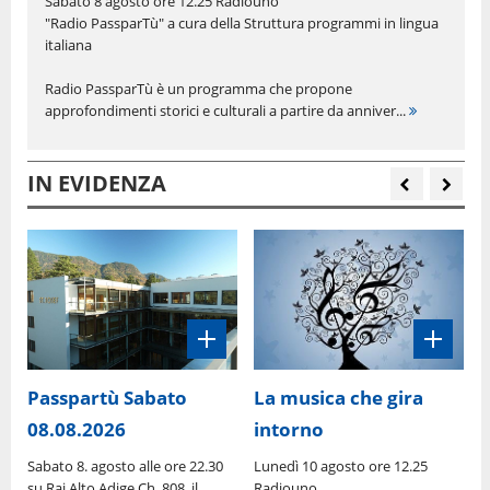
Sabato 8 agosto ore 12.25 Radiouno
"Radio PassparTù" a cura della Struttura programmi in lingua
italiana
Radio PassparTù è un programma che propone
approfondimenti storici e culturali a partire da anniver...
IN EVIDENZA
Passpartù Sabato
La musica che gira
08.08.2026
intorno
:
G
R
Sabato 8. agosto alle ore 22.30
Lunedì 10 agosto ore 12.25
"
su Rai Alto Adige Ch. 808, il
Radiouno