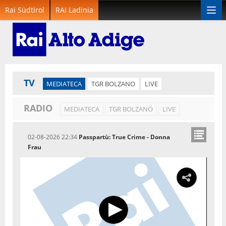
Rai Südtirol
RAI Ladinia
Togg
navi
TV
MEDIATECA
TGR BOLZANO
LIVE
RADIO
MEDIATECA
TGR BOLZANO
LIVE
02-08-2026 22:34
Passpartù: True Crime - Donna
Frau