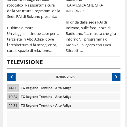
P
rotocalco "Passpartù" a cura
"LA MUSICA CHE GIRA
Z
della Struttura Programmi della
INTORNO"
le
Sede RAI di Bolzano presenta:
I
In onda dalla sede RAI di
e
t
L’ultima dimora
Bolzano, sulle frequenze di
d
Un viaggio in cinque case per la
Radiouno, "La musica che gira
r
terza età in Alto Adige, dove
intorno", il programma di
l
p
l’architettura si fa accoglienza,
Monika Callegaro con Luca
cura e spazio di relazione....
Sticcotti....
TELEVISIONE
07/08/2026
14:00
TG Regione Trentino - Alto Adige
19:34
TG Regione Trentino - Alto Adige
22:31
TG Regione Trentino - Alto Adige