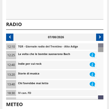
RADIO
07/08/2026
12:10
TGR - Giornale radio del Trentino - Alto Adige
La volta che le bombe suonarono Bach
12:25
Indie per cui rock
12:40
Storie di musica
13:20
Chi l’avrebbe mai letto
13:40
18:30
IV can. FD
18:45
TGR - Giornale Radio del Trentino - Alto Adige
METEO