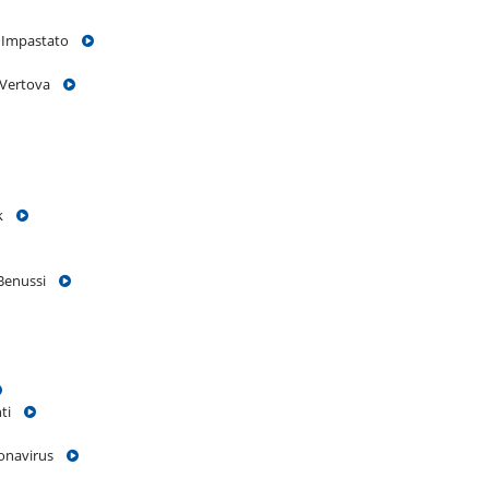
ino Impastato
na Vertova
ook
la Benussi
anti
oronavirus