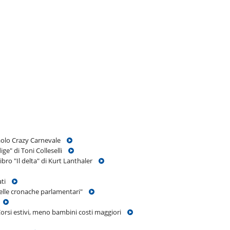
Paolo Crazy Carnevale
ige" di Toni Colleselli
bro "Il delta" di Kurt Lanthaler
rati
 nelle cronache parlamentari"
o
Corsi estivi, meno bambini costi maggiori