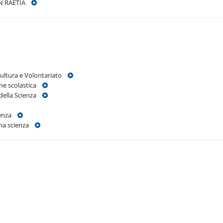
ION RAETIA
 Cultura e Volontariato
one scolastica
l della Scienza
cienza
 una scienza