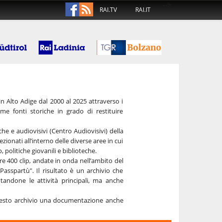
-->
RAI.TV
RAI.IT
in Alto Adige dal 2000 al 2025 attraverso i
me fonti storiche in grado di restituire
che e audiovisivi (Centro Audiovisivi) della
ezionati all’interno delle diverse aree in cui
 politiche giovanili e biblioteche.
re 400 clip, andate in onda nell’ambito del
sspartù". Il risultato è un archivio che
ntandone le attività principali, ma anche
 questo archivio una documentazione anche