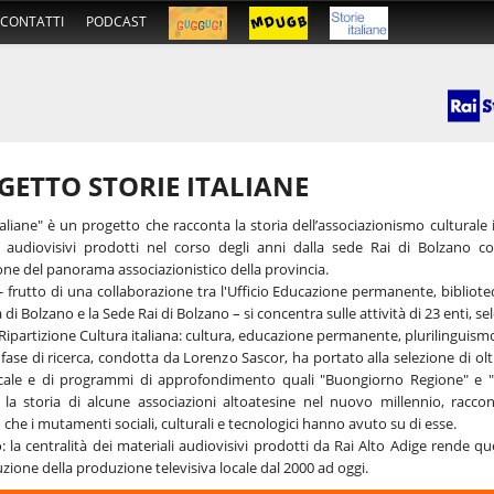
CONTATTI
PODCAST
GETTO STORIE ITALIANE
taliane" è un progetto che racconta la storia dell’associazionismo culturale 
i audiovisivi prodotti nel corso degli anni dalla sede Rai di Bolzano co
one del panorama associazionistico della provincia.
 - frutto di una collaborazione tra l'Ufficio Educazione permanente, bibliote
 di Bolzano e la Sede Rai di Bolzano – si concentra sulle attività di 23 enti, sel
Ripartizione Cultura italiana: cultura, educazione permanente, plurilinguismo,
fase di ricerca, condotta da Lorenzo Sascor, ha portato alla selezione di olt
cale e di programmi di approfondimento quali "Buongiorno Regione" e "Pa
e la storia di alcune associazioni altoatesine nel nuovo millennio, racco
 che i mutamenti sociali, culturali e tecnologici hanno avuto su di esse.
: la centralità dei materiali audiovisivi prodotti da Rai Alto Adige rende
uzione della produzione televisiva locale dal 2000 ad oggi.