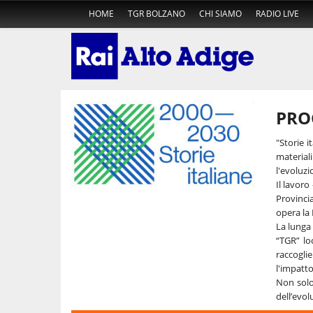
HOME
TGR BOLZANO
CHI SIAMO
RADIO LIVE
PRO
"Storie i
material
l'evoluzi
Il lavoro
Provincia
opera la 
La lunga 
“TGR” lo
raccogli
l'impatto
Non solo
dell’evol