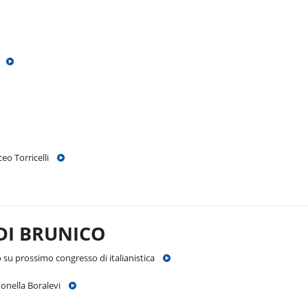
fa
iceo Torricelli
 DI BRUNICO
lo su prossimo congresso di italianistica
Antonella Boralevi