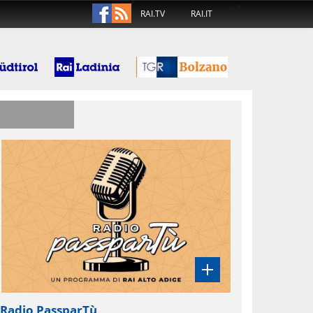
-->
RAI.TV
RAI.IT
Radio PassparTù