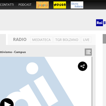
CONTATTI
PODCAST
RADIO
MEDIATECA
TGR BOLZANO
LIVE
Attivismo - Campus