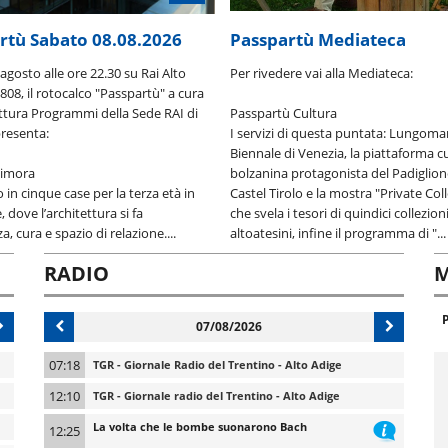
rtù Sabato 08.08.2026
Passpartù Mediateca
agosto alle ore 22.30 su Rai Alto
Per rivedere vai alla Mediateca:
808, il rotocalco "Passpartù" a cura
uttura Programmi della Sede RAI di
Passpartù Cultura
resenta:
I servizi di questa puntata: Lungomar
Biennale di Venezia, la piattaforma c
dimora
bolzanina protagonista del Padiglione
 in cinque case per la terza età in
Castel Tirolo e la mostra "Private Col
, dove l’architettura si fa
che svela i tesori di quindici collezioni
a, cura e spazio di relazione....
altoatesini, infine il programma di "...
RADIO
M
07/08/2026
07:18
TGR - Giornale Radio del Trentino - Alto Adige
12:10
TGR - Giornale radio del Trentino - Alto Adige
La volta che le bombe suonarono Bach
12:25