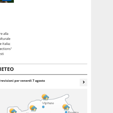
e alla
ulturale
 Italia;
lections"
sti
ETEO
Previsioni per
venerdi 7 agosto